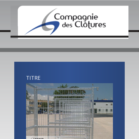
QUI SOMMES NOUS ?
NOS ACTUALITÉS
CRÉATIONS / INOVATIONS
COLLECTIVITÉS
ENTREPRISES
CONTACT LOCAL
TITRE
CONTACTEZ NOUS