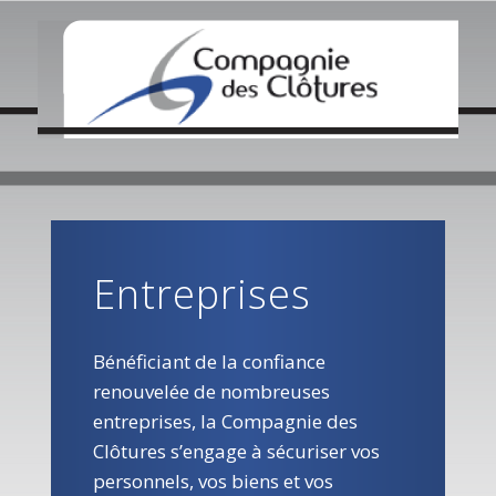
QUI SOMMES NOUS ?
NOS ACTUALITÉS
CRÉATIONS / INOVATIONS
COLLECTIVITÉS
ENTREPRISES
CONTACT LOCAL
Entreprises
CONTACTEZ NOUS
Bénéficiant de la confiance
renouvelée de nombreuses
entreprises, la Compagnie des
Clôtures s’engage à sécuriser vos
personnels, vos biens et vos