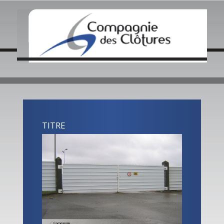
QUI SOMMES NOUS ?
NOS ACTUALITÉS
CRÉATIONS / INOVATIONS
COLLECTIVITÉS
ENTREPRISES
CONTACT LOCAL
TITRE
CONTACTEZ NOUS