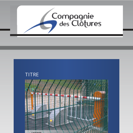
QUI SOMMES NOUS ?
NOS ACTUALITÉS
CRÉATIONS / INOVATIONS
COLLECTIVITÉS
ENTREPRISES
CONTACT LOCAL
TITRE
CONTACTEZ NOUS