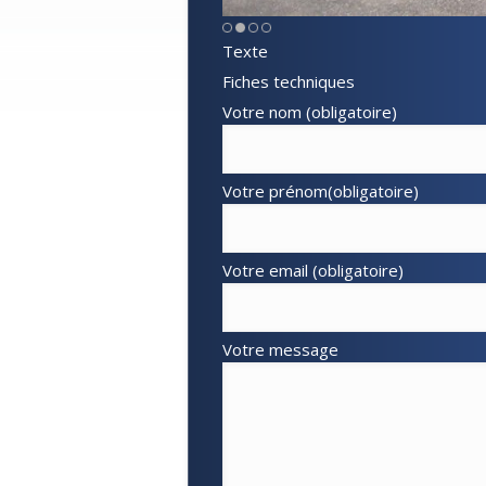
Texte
Fiches techniques
Votre nom (obligatoire)
Votre prénom(obligatoire)
Votre email (obligatoire)
Votre message