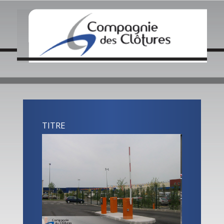
QUI SOMMES NOUS ?
NOS ACTUALITÉS
CRÉATIONS / INOVATIONS
COLLECTIVITÉS
ENTREPRISES
CONTACT LOCAL
TITRE
CONTACTEZ NOUS